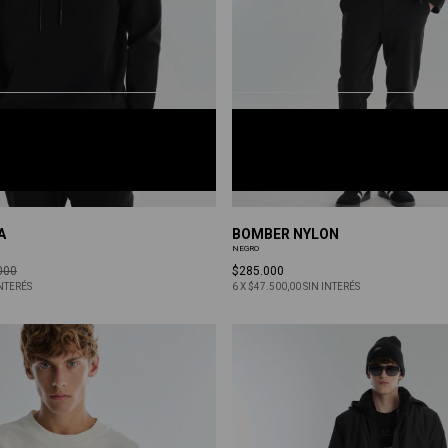
NEGRO
S
M
L
XL
A
BOMBER NYLON
NEGRO
000
$285.000
INTERÉS
6
X
$47.500,00
SIN INTERÉS