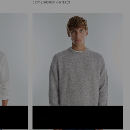
6
X
$12.500,00
SIN INTERÉS
GRIS MELANGE CLARO
S
M
L
XL