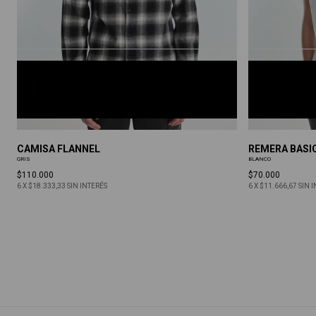
GRIS
BLANCO
S
M
L
XL
S
M
L
XL
XXL
CAMISA FLANNEL
REMERA BASI
GRIS
BLANCO
$110.000
$70.000
6
X
$18.333,33
SIN INTERÉS
6
X
$11.666,67
SIN 