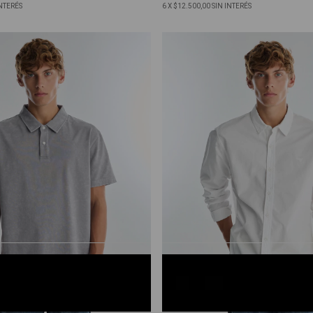
INTERÉS
6
X
$12.500,00
SIN INTERÉS
O
BLANCO
S
M
L
XL
XXL