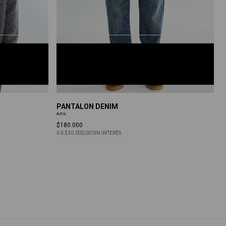
AZUL
30
32
34
36
PANTALON DENIM
AZUL
$180.000
6
X
$30.000,00
SIN INTERÉS