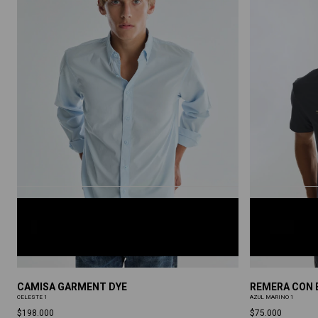
CELESTE 1
AZUL MARI
S
M
L
XL
XXL
S
M
L
XL
XXL
CAMISA GARMENT DYE
REMERA CON 
CELESTE 1
AZUL MARINO 1
$198.000
$75.000