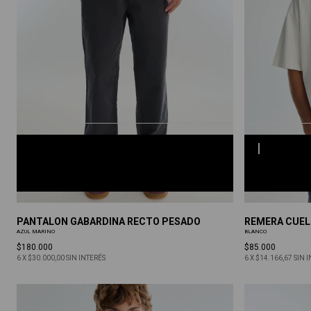
AZUL MARINO
S
M
L
XL
S
M
L
XL
PANTALON GABARDINA RECTO PESADO
REMERA CUEL
AZUL MARINO
BLANCO
$180.000
$85.000
6
X
$30.000,00
SIN INTERÉS
6
X
$14.166,67
SIN 