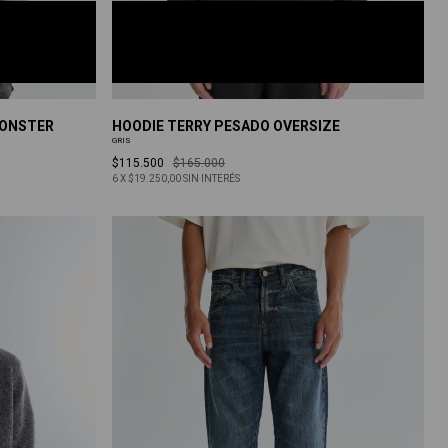
GRIS
S
M
L
XL
MONSTER
HOODIE TERRY PESADO OVERSIZE
GRIS
$115.500
$165.000
6
X
$19.250,00
SIN INTERÉS