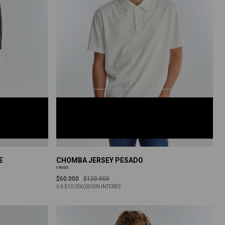
CRUDO
S
M
L
XL
XXL
E
CHOMBA JERSEY PESADO
CRUDO
$60.000
$120.000
6
X
$10.000,00
SIN INTERÉS