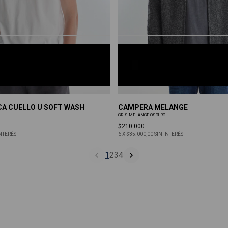
GRIS MELANGE OSCURO
S
M
L
XL
CA CUELLO U SOFT WASH
CAMPERA MELANGE
GRIS MELANGE OSCURO
$210.000
INTERÉS
6
X
$35.000,00
SIN INTERÉS
1
2
3
4