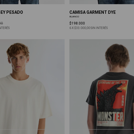
EY PESADO
CAMISA GARMENT DYE
BLANCO
00
$198.000
INTERÉS
6
X
$33.000,00
SIN INTERÉS