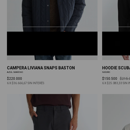
AZUL MARINO
NEGRO
S
M
L
XL
S
M
L
XL
CAMPERA LIVIANA SNAPS BASTON
HOODIE SCUB
AZUL MARINO
NEGRO
$220.000
$150.500
$215.
6
X
$36.666,67
SIN INTERÉS
6
X
$25.083,33
SIN 