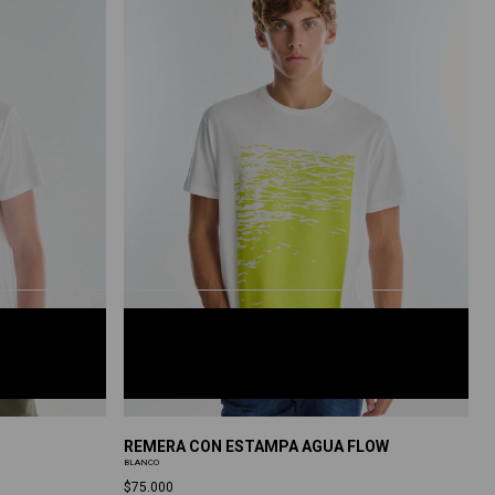
BLANCO
S
M
L
XL
XXL
REMERA CON ESTAMPA AGUA FLOW
BLANCO
$75.000