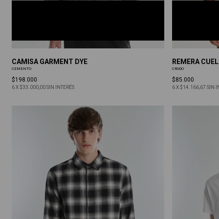
CEMENTO
CRUDO
S
M
L
XL
XXL
S
M
L
XL
CAMISA GARMENT DYE
REMERA CUEL
CEMENTO
CRUDO
$198.000
$85.000
6
X
$33.000,00
SIN INTERÉS
6
X
$14.166,67
SIN 