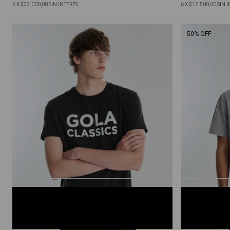
6
X
$33.000,00
SIN INTERÉS
6
X
$12.500,00
SIN 
50% OFF
NEGRO 1
GRIS CLAR
S
M
L
XL
XXL
S
M
L
XL
XXL