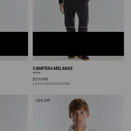
NEGRO
S
M
L
XL
CAMPERA MELANGE
NEGRO
$210.000
6
X
$35.000,00
SIN INTERÉS
50% OFF