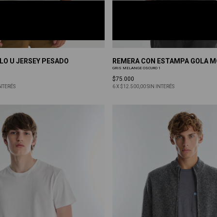
GRIS MELANGE OSCURO 1
S
M
L
XL
XXL
LO U JERSEY PESADO
REMERA CON ESTAMPA GOLA 
GRIS MELANGE OSCURO 1
$75.000
INTERÉS
6
X
$12.500,00
SIN INTERÉS