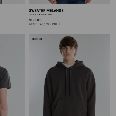
SWEATER MELANGE
GRIS MELANGE CLARO
$190.000
6
X
$31.666,67
SIN INTERÉS
30% OFF