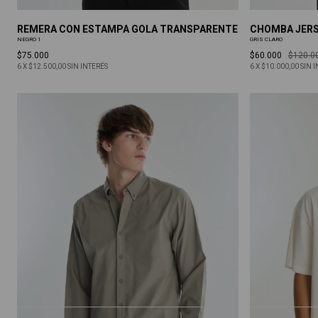
REMERA CON ESTAMPA GOLA TRANSPARENTE
CHOMBA JERS
NEGRO 1
GRIS CLARO
$75.000
$60.000
$120.0
6
X
$12.500,00
SIN INTERÉS
6
X
$10.000,00
SIN 