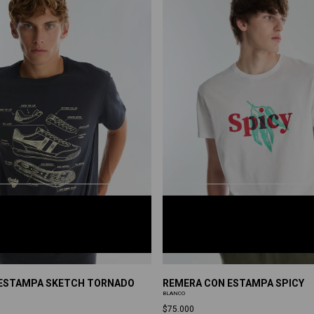
NO 1
BLANCO
S
M
L
XL
XXL
ESTAMPA SKETCH TORNADO
REMERA CON ESTAMPA SPICY
BLANCO
$75.000