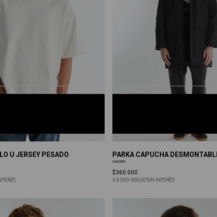
NEGRO
S
M
L
XL
LO U JERSEY PESADO
PARKA CAPUCHA DESMONTABL
NEGRO
$360.000
INTERÉS
6
X
$60.000,00
SIN INTERÉS